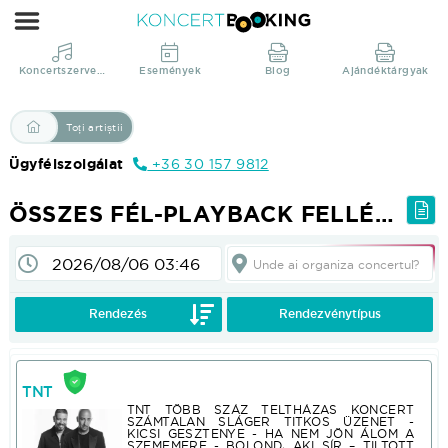
Összes
fél-
playback
Koncertszervezés
Események
Blog
Ajándéktárgyak
fellépést
vállaló
Toți artiștii
előadó
Ügyfélszolgálat
+36 30 157 9812
|
KoncertBooking
ÖSSZES FÉL-PLAYBACK FELLÉPÉST VÁLLALÓ ELŐADÓ
Direct
din
Unde ai organiza concertul?
productie!
Pentru a vedea prețurile și pentru folosința altor funcții; Vă rugăm :login sau :registrate!
Rendezés
Rendezvénytípus
TNT
TNT TÖBB SZÁZ TELTHÁZAS KONCERT
SZÁMTALAN SLÁGER TITKOS ÜZENET -
KICSI GESZTENYE - HA NEM JÖN ÁLOM A
SZEMEMERE - BOLOND, AKI SÍR – TILTOTT