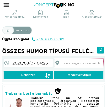
Összes
humor
típusú
Koncertszervezés
Események
Blog
Ajándéktárgyak
fellépést
vállaló
Toți artiștii
előadó
Ügyfélszolgálat
+36 30 157 9812
|
KoncertBooking
ÖSSZES HUMOR TÍPUSÚ FELLÉPÉST VÁLLALÓ ELŐADÓ
Direct
din
Unde ai organiza concertul?
productie!
Pentru a vedea prețurile și pentru folosința altor funcții; Vă rugăm :login sau :registrate!
Rendezés
Rendezvénytípus
Trabarna Lorán barnabás
Trabarna Stand up. Az ország
legalacsonyabb károsanyag kibocsátású
humoristája. Politikátától és obszcén
szavaktól mentes stand up műsor negyvenöt