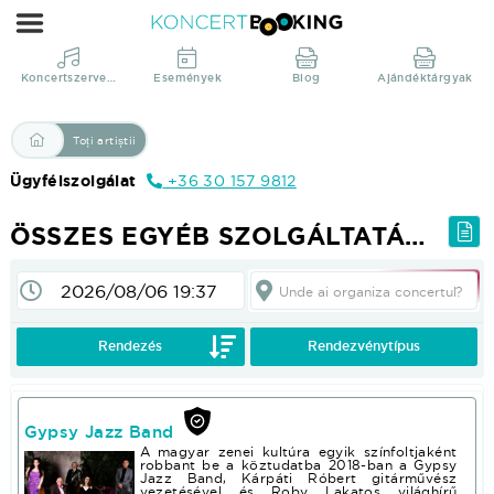
Összes
Egyéb
szolgáltatás
Koncertszervezés
Események
Blog
Ajándéktárgyak
stílusú
előadó
Toți artiștii
|
Ügyfélszolgálat
+36 30 157 9812
KoncertBooking
Direct
ÖSSZES EGYÉB SZOLGÁLTATÁS STÍLUSÚ ELŐADÓ
din
productie!
Unde ai organiza concertul?
Pentru a vedea prețurile și pentru folosința altor funcții; Vă rugăm :login sau :registrate!
Rendezés
Rendezvénytípus
Gypsy Jazz Band
A magyar zenei kultúra egyik színfoltjaként
robbant be a köztudatba 2018-ban a Gypsy
Jazz Band, Kárpáti Róbert gitárművész
vezetésével és Roby Lakatos világhírű