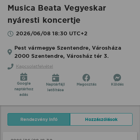
Musica Beata Vegyeskar
nyáresti koncertje
2026/06/08 18:30 UTC+2
Pest vármegye Szentendre, Városháza
2000 Szentendre, Városház tér 3.
Kapcsolatfelvétel
Google
Naptárfájl
Megosztás
Küldés
naptárhoz
letöltése
adás
Rendezvény infó
Hozzászólások