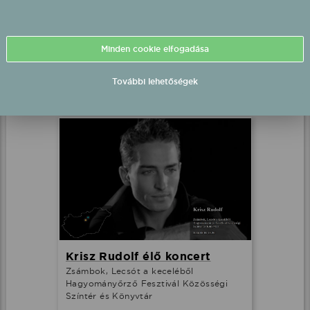
Kökény Dani fellépés
Jákó, (Önkormányzat udvara)
Minden cookie elfogadása
2026.08.01 18:00 UTC+2
További lehetőségek
Részletek
Krisz Rudolf élő koncert
Zsámbok, Lecsót a keceléből
Hagyományőrző Fesztivál Közösségi
Színtér és Könyvtár