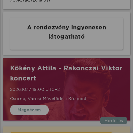
2026/06/08 18:30 
A rendezvény ingyenesen
látogatható
Kökény Attila - Rakonczai Viktor
koncert
2026.10.17 19:00 UTC+2
Csorna, Városi Művelődési Központ
Megnézem
Hirdetés