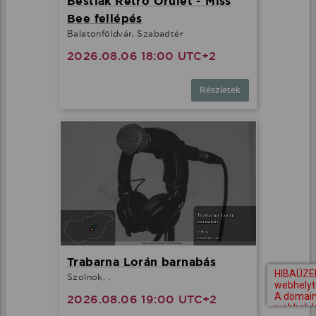
Bestiák Retro Őrület - Miss
Bee fellépés
Balatonföldvár, Szabadtér
2026.08.06 18:00 UTC+2
Részletek
Trabarna Lorán barnabás
Szolnok, .
2026.08.06 19:00 UTC+2