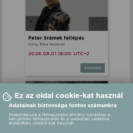
Peter Srámek fellépés
Kóny, Bika fesztivál
2026.08.01 18:00 UTC+2
Részletek
Ez az oldal cookie-kat használ
Adatainak biztonsága fontos számunkra
Weboldalunk a felhasználói élmény növelése, a
kényelmes felhasználás és a weboldal védelme
érdekében cookie-kat használ.