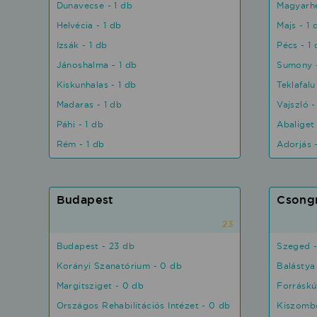
Dunavecse - 1 db
Magyarhe
Helvécia - 1 db
Majs - 1 
Izsák - 1 db
Pécs - 1
Jánoshalma - 1 db
Sumony -
Kiskunhalas - 1 db
Teklafalu
Madaras - 1 db
Vajszló -
Páhi - 1 db
Abaliget
Rém - 1 db
Adorjás 
Budapest
Csong
23
Budapest - 23 db
Szeged -
Korányi Szanatórium - 0 db
Balástya 
Margitsziget - 0 db
Forráskú
Országos Rehabilitációs Intézet - 0 db
Kiszombo