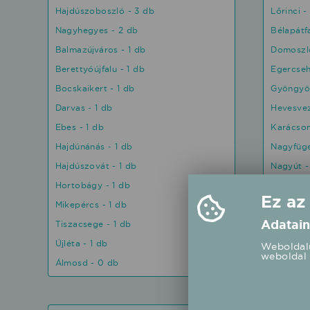
Hajdúszoboszló - 3 db
Lőrinci -
Nagyhegyes - 2 db
Bélapátfa
Balmazújváros - 1 db
Domoszló
Berettyóújfalu - 1 db
Egercseh
Bocskaikert - 1 db
Gyöngyös
Darvas - 1 db
Hevesvez
Ebes - 1 db
Karácson
Hajdúnánás - 1 db
Nagyfüge
Hajdúszovát - 1 db
Nagyút -
Hortobágy - 1 db
Noszvaj 
Ez az
Mikepércs - 1 db
Tarnazsa
Adatain
Tiszacsege - 1 db
Vámosgyö
Újléta - 1 db
Abasár -
Weboldalu
weboldal 
Álmosd - 0 db
Adács - 