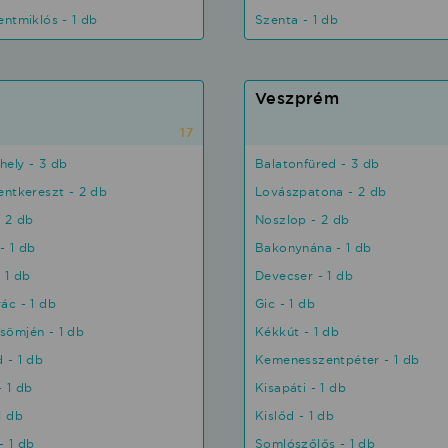
entmiklós - 1 db
Szenta - 1 db
Veszprém
17
ely - 3 db
Balatonfüred - 3 db
entkereszt - 2 db
Lovászpatona - 2 db
 2 db
Noszlop - 2 db
- 1 db
Bakonynána - 1 db
 1 db
Devecser - 1 db
ác - 1 db
Gic - 1 db
ömjén - 1 db
Kékkút - 1 db
 - 1 db
Kemenesszentpéter - 1 db
- 1 db
Kisapáti - 1 db
1 db
Kislőd - 1 db
- 1 db
Somlószőlős - 1 db