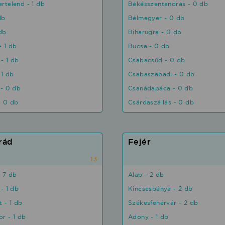
rtelend - 1 db
Békésszentandrás - 0 db
db
Bélmegyer - 0 db
 db
Biharugra - 0 db
 1 db
Bucsa - 0 db
 - 1 db
Csabacsűd - 0 db
 1 db
Csabaszabadi - 0 db
 - 0 db
Csanádapáca - 0 db
- 0 db
Csárdaszállás - 0 db
rád
Fejér
13
 7 db
Alap - 2 db
- 1 db
Kincsesbánya - 2 db
t - 1 db
Székesfehérvár - 2 db
r - 1 db
Adony - 1 db