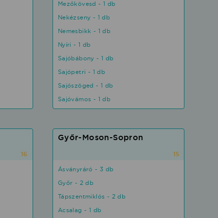
Mezőkövesd - 1 db
Nekézseny - 1 db
Nemesbikk - 1 db
Nyíri - 1 db
Sajóbábony - 1 db
Sajópetri - 1 db
Sajószöged - 1 db
Sajóvámos - 1 db
Győr-Moson-Sopron
16
15
Ásványráró - 3 db
Győr - 2 db
Tápszentmiklós - 2 db
Acsalag - 1 db