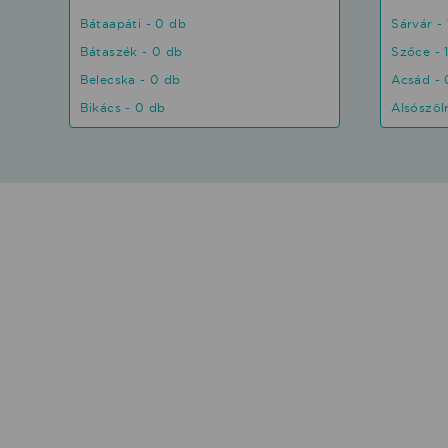
Bátaapáti - 0 db
Sárvár - 
Bátaszék - 0 db
Szőce - 
Belecska - 0 db
Acsád - 
Bikács - 0 db
Alsószöl