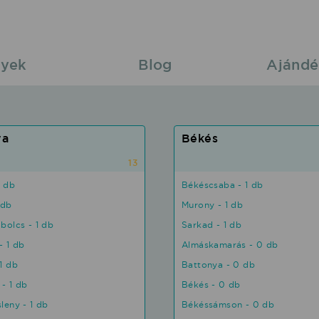
yek
Blog
Ajándé
ya
Békés
13
1 db
Békéscsaba - 1 db
 db
Murony - 1 db
bolcs - 1 db
Sarkad - 1 db
- 1 db
Almáskamarás - 0 db
1 db
Battonya - 0 db
 - 1 db
Békés - 0 db
leny - 1 db
Békéssámson - 0 db