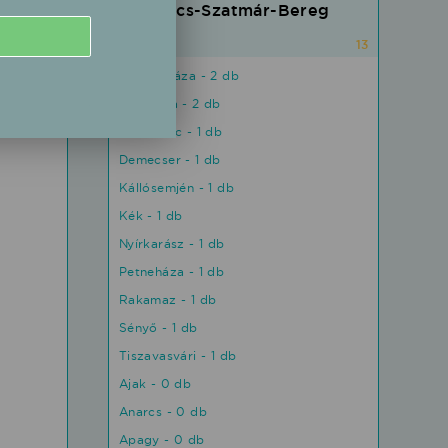
Szabolcs-Szatmár-Bereg
28
13
Nyíregyháza - 2 db
Nyírmada - 2 db
Beszterec - 1 db
Demecser - 1 db
Kállósemjén - 1 db
Kék - 1 db
Nyírkarász - 1 db
Petneháza - 1 db
Rakamaz - 1 db
Sényő - 1 db
Tiszavasvári - 1 db
Ajak - 0 db
Anarcs - 0 db
Apagy - 0 db