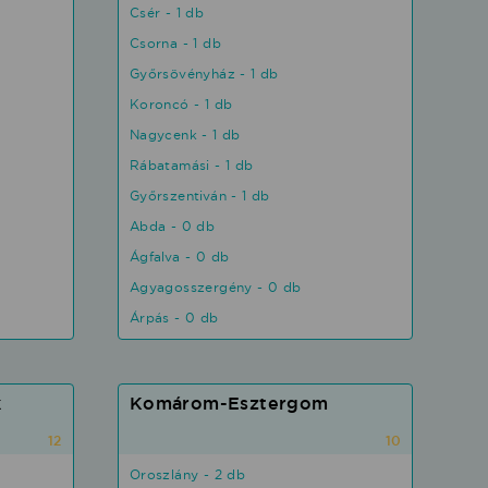
Csér - 1 db
Csorna - 1 db
Győrsövényház - 1 db
Koroncó - 1 db
Nagycenk - 1 db
Rábatamási - 1 db
Győrszentiván - 1 db
Abda - 0 db
Ágfalva - 0 db
Agyagosszergény - 0 db
Árpás - 0 db
k
Komárom-Esztergom
12
10
Oroszlány - 2 db