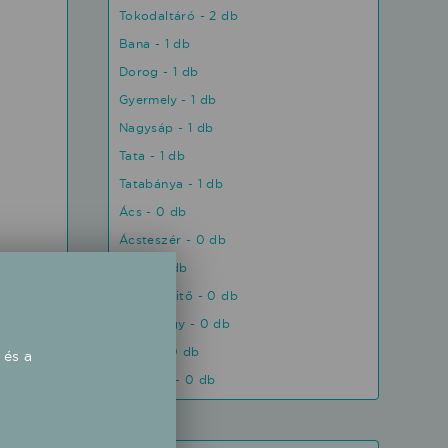
Tokodaltáró - 2 db
Bana - 1 db
Dorog - 1 db
Gyermely - 1 db
Nagysáp - 1 db
Tata - 1 db
Tatabánya - 1 db
Ács - 0 db
Ácsteszér - 0 db
Aka - 0 db
Almásfüzitő - 0 db
Annavölgy - 0 db
Ászár - 0 db
 és a
Bábolna - 0 db