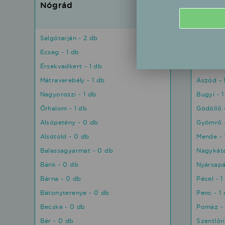
Nógrád
Pest
7
Salgótarján - 2 db
Nagykőrö
Ecseg - 1 db
Inárcs - 
Érsekvadkert - 1 db
Abony - 
Mátraverebély - 1 db
Aszód - 
Nagyoroszi - 1 db
Bugyi - 
Őrhalom - 1 db
Gödöllő 
Alsópetény - 0 db
Gyömrő -
Alsótold - 0 db
Mende - 
Balassagyarmat - 0 db
Nagykáta
Bánk - 0 db
Nyársapá
Bárna - 0 db
Pécel - 1
Bátonyterenye - 0 db
Penc - 1
Becske - 0 db
Pomáz - 
Bér - 0 db
Szentlőr