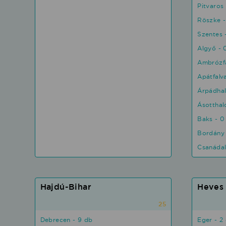
Pitvaros 
Röszke -
Szentes 
Algyő - 
Ambrózfa
Apátfalv
Árpádha
Ásotthal
Baks - 0
Bordány 
Csanádal
Hajdú-Bihar
Heves
25
Debrecen - 9 db
Eger - 2