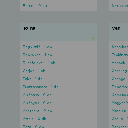
Bercel - 0 db
Szigetsz
Tolna
Vas
6
Bogyiszló - 1 db
Szombath
Döbrököz - 1 db
Táplánsz
Dunaföldvár - 1 db
Vönöck -
Gerjen - 1 db
Csepreg 
Paks - 1 db
Csönge -
Pusztahencse - 1 db
Felsőmar
Alsónána - 0 db
Kemeness
Alsónyék - 0 db
Megyehíd
Aparhant - 0 db
Meszlen 
Attala - 0 db
Oszkó - 
Báta - 0 db
Pankasz 