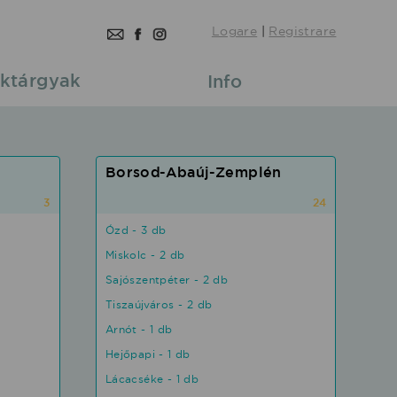
Logare
|
Registrare
ktárgyak
Info
Borsod-Abaúj-Zemplén
3
24
Ózd - 3 db
Miskolc - 2 db
Sajószentpéter - 2 db
Tiszaújváros - 2 db
Arnót - 1 db
Hejőpapi - 1 db
Lácacséke - 1 db