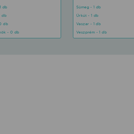
1 db
Sümeg - 1 db
1 db
Úrkút - 1 db
0 db
Vaszar - 1 db
nök - 0 db
Veszprém - 1 db