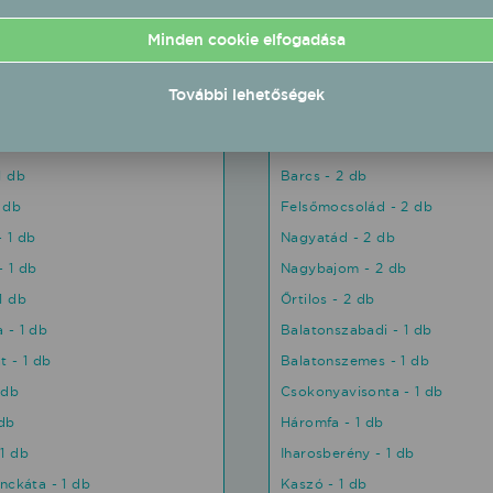
Somogy
Minden cookie elfogadása
23
s - 3 db
Siófok - 4 db
További lehetőségek
2 db
Kaposvár - 3 db
1 db
Balatonboglár - 2 db
1 db
Barcs - 2 db
1 db
Felsőmocsolád - 2 db
- 1 db
Nagyatád - 2 db
 1 db
Nagybajom - 2 db
1 db
Őrtilos - 2 db
 - 1 db
Balatonszabadi - 1 db
t - 1 db
Balatonszemes - 1 db
 db
Csokonyavisonta - 1 db
 db
Háromfa - 1 db
1 db
Iharosberény - 1 db
inckáta - 1 db
Kaszó - 1 db