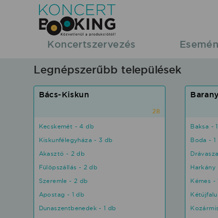
Koncertbooking
|
Koncertszervezés
Esemén
Koncertszervezés
Legnépszerűbb települések
|
Bács-Kiskun
Baran
Koncertek
28
Kecskemét - 4 db
Baksa - 
-
Kiskunfélegyháza - 3 db
Boda - 1
Akasztó - 2 db
Drávasza
fellépések
Fülöpszállás - 2 db
Harkány 
megyei
Szeremle - 2 db
Kémes - 
Apostag - 1 db
Kétújfalu
bontásban.
Dunaszentbenedek - 1 db
Kozármis