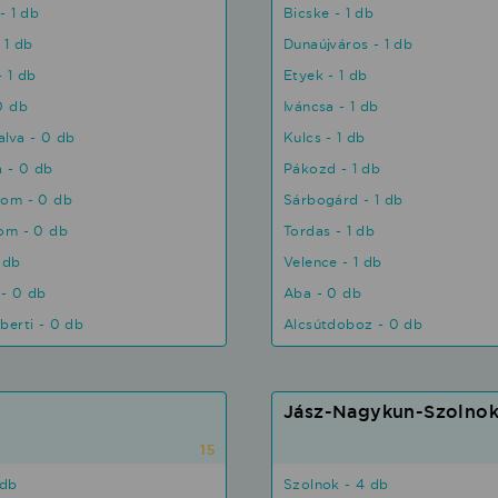
- 1 db
Bicske - 1 db
 1 db
Dunaújváros - 1 db
- 1 db
Etyek - 1 db
0 db
Iváncsa - 1 db
lva - 0 db
Kulcs - 1 db
a - 0 db
Pákozd - 1 db
lom - 0 db
Sárbogárd - 1 db
om - 0 db
Tordas - 1 db
 db
Velence - 1 db
- 0 db
Aba - 0 db
berti - 0 db
Alcsútdoboz - 0 db
Jász-Nagykun-Szolno
15
 db
Szolnok - 4 db