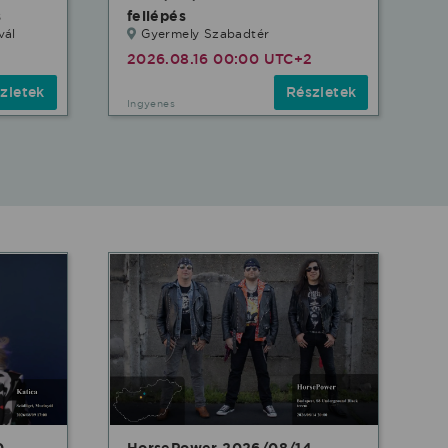
s
fellépés
vál
Gyermely Szabadtér
2026.08.16 00:00 UTC+2
zletek
Részletek
Ingyenes
0
HorsePower 2026/08/14