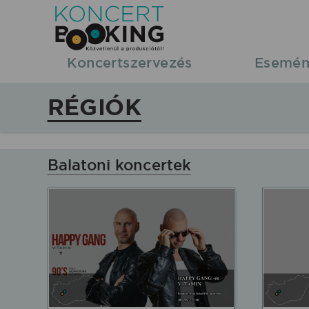
Koncertbooking
|
Koncertszervezés
Esemén
Koncertszervezés
RÉGIÓK
|
Koncertek
Balatoni koncertek
megyében