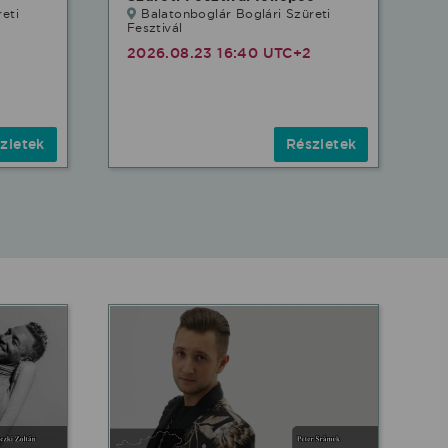
eti
Balatonboglár Boglári Szüreti
Fesztivál
2026.08.23 16:40 UTC+2
zletek
Részletek