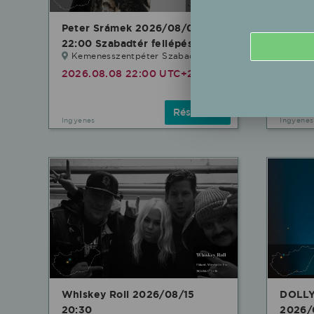
Peter Srámek 2026/08/08
Boglá
22:00 Szabadtér fellépés
Szabad
Kemenesszentpéter Szabadtér
Nagy
2026.08.08 22:00 UTC+2
2026.
Részletek
Ingyenes
Ingyenes
Whiskey Roll 2026/08/15
DOLLY
20:30
2026/