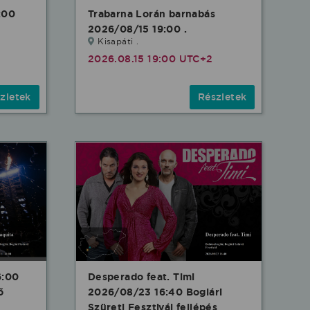
:00
Trabarna Lorán barnabás
2026/08/15 19:00 .
Kisapáti .
2026.08.15 19:00 UTC+2
zletek
Részletek
6:00
Desperado feat. Timi
ő
2026/08/23 16:40 Boglári
Szüreti Fesztivál fellépés