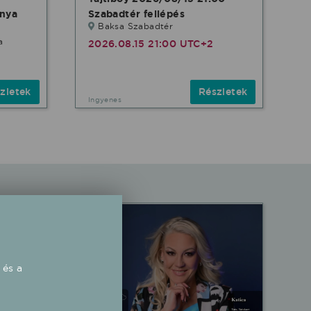
nya
Szabadtér fellépés
Baksa Szabadtér
a
2026.08.15 21:00 UTC+2
zletek
Részletek
Ingyenes
 és a