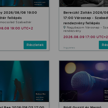
oy 2026/08/08 19:00
Bereczki Zoltán 2026/0
tér fellépés
17:00 Városnap - Szabad
őmocsolád Szabadtér
rendezvény fellépés
Nagybajom Városnap - Sza
08.08 19:00 UTC+2
rendezvény
2026.08.09 17:00 UTC+
Részletek
Rés
Ingyenes
yi Bea 2026/08/15 17:00
Bódi Guszti és Margó