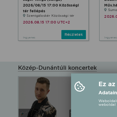
2026/08/15 17:00 Közösségi
Műv.há
Sumo
tér fellépés
Szentgáloskér Közösségi tér
2026.
2026.08.15 17:00 UTC+2
Részletek
Ingyenes
Ingyenes
Közép-Dunántúli koncertek
Ez az
Adatain
Weboldalu
weboldal 