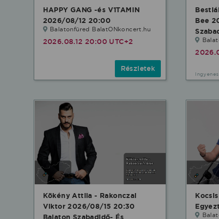
HAPPY GANG -és V1TAMIN
Bestiá
2026/08/12 20:00
Bee 2
Balatonfüred BalatONkoncert.hu
Szabad
Bala
2026.08.12 20:00 UTC+2
2026.
Részletek
Ingyenes
Kökény Attila - Rakonczai
Kocsis
Viktor 2026/08/15 20:30
Egyezt
Balat
Balaton Szabadidő- És