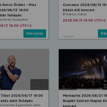
k Retro Őrület - Miss
Csocsesz 2026/08/15 16
026/08/13 18:00
Kékút élő koncert
Kékkút Kékút
tér fellépés
tonfüred Szabadtér
2026.08.15 16:00 UTC+2
08.13 18:00 UTC+2
Részletek
Rés
Ingyenes
 Tibor 2026/08/17 19:00
Maraquita 2026/08/21 1
etés alatt fellépés
Boglári Szüreti Napok él
onszemes Egyeztetés alatt
koncert