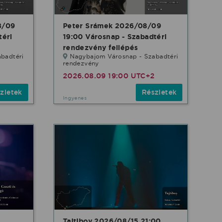
8/09
Peter Srámek 2026/08/09
téri
19:00 Városnap - Szabadtéri
rendezvény fellépés
badtéri
Nagybajom Városnap - Szabadtéri
rendezvény
2
2026.08.09 19:00 UTC+2
zletek
Részletek
Ingyenes
Tajtiboy 2026/08/15 21:00