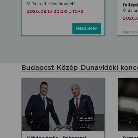
Pákozd Művelődési Ház
fellép
Bana
2026.08.15 20:30 UTC+2
2026.
Részletek
Ingyenes
Budapest-Közép-Dunavidéki konc
Kökény Attila - Rakonczai
Berec