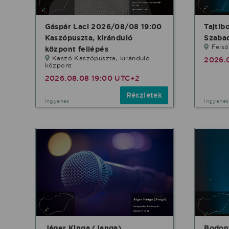
Gáspár Laci 2026/08/08 19:00
Tajtib
Kaszópuszta, kiránduló
Szabad
Fels
központ fellépés
Kaszó Kaszópuszta, kiránduló
2026.
központ
2026.08.08 19:00 UTC+2
Részletek
Ingyenes
Ingyenes
Jáger Kinga (Janga)
Bodon