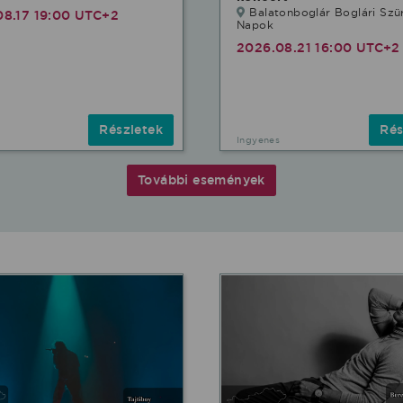
Balatonboglár Boglári Szür
08.17 19:00 UTC+2
Napok
2026.08.21 16:00 UTC+2
Részletek
Rés
Ingyenes
További események