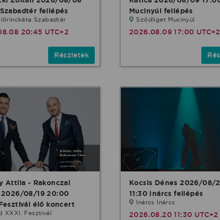
Szabadtér fellépés
Mucinyúl fellépés
lőrinckáta Szabadtér
Sződliget Mucinyúl
08.08 20:45 UTC+2
2026.08.09 17:00 UTC+
Részletek
Rés
 Attila - Rakonczai
Kocsis Dénes 2026/08/
r 2026/08/19 20:00
11:30 Inárcs fellépés
Inárcs Inárcs
Fesztivál élő koncert
 XXXI. Fesztivál
2026.08.20 11:30 UTC+2