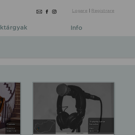
Logare
|
Registrare
ktárgyak
Info