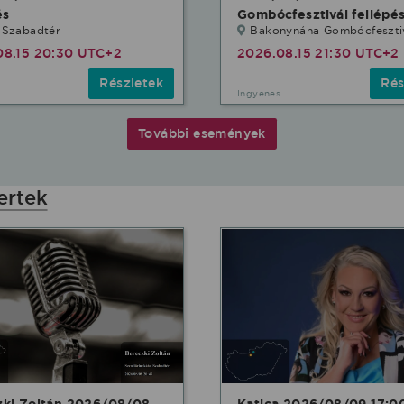
és
Gombócfesztivál fellépé
 Szabadtér
Bakonynána Gombócfeszti
08.15 20:30 UTC+2
2026.08.15 21:30 UTC+2
Részletek
Rés
Ingyenes
További események
ertek
zki Zoltán 2026/08/08
Katica 2026/08/09 17:0