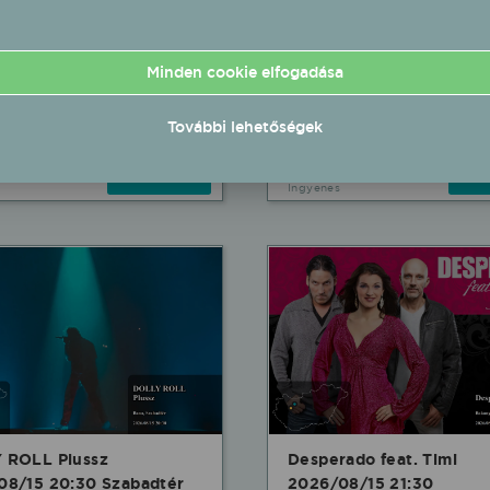
rka 2026/08/15 17:30
DOLLY ROLL Plussz
téri fellépés
2026/08/15 18:00 Erzsé
Minden cookie elfogadása
sáp Szabadtéri
Liget fellépés
Oroszlány Erzsébet Liget
08.15 17:30 UTC+2
További lehetőségek
2026.08.15 18:00 UTC+2
Részletek
Rés
Ingyenes
 ROLL Plussz
Desperado feat. Timi
08/15 20:30 Szabadtér
2026/08/15 21:30