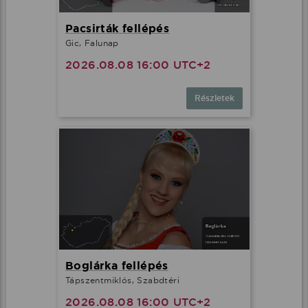
Pacsirták fellépés
Gic, Falunap
2026.08.08 16:00 UTC+2
Részletek
Boglárka fellépés
Tápszentmiklós, Szabdtéri
2026.08.08 16:00 UTC+2