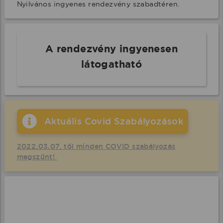
Nyilvános ingyenes rendezvény szabadtéren.
A rendezvény ingyenesen
látogatható
Aktuális Covid Szabályozások
2022.03.07. től minden COVID szabályozás
megszűnt!