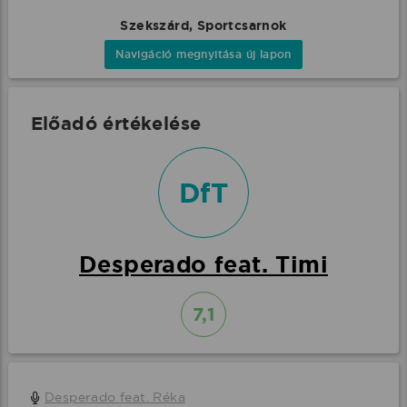
Szekszárd, Sportcsarnok
Navigáció megnyitása új lapon
Előadó értékelése
DfT
Desperado feat. Timi
7,1
Desperado feat. Réka