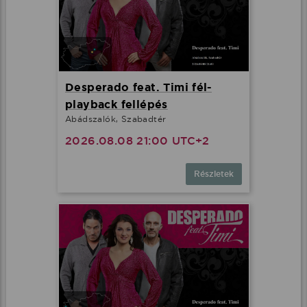
Desperado feat. Timi fél-
playback fellépés
Abádszalók, Szabadtér
2026.08.08 21:00 UTC+2
Részletek