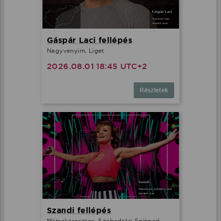
Gáspár Laci fellépés
Nagyvenyim, Liget
2026.08.01 18:45 UTC+2
Részletek
Szandi fellépés
Mátrakeresztes, Szabadtéri Színpad