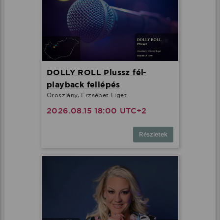
DOLLY ROLL Plussz fél-
playback fellépés
Oroszlány, Erzsébet Liget
2026.08.15 18:00 UTC+2
Részletek