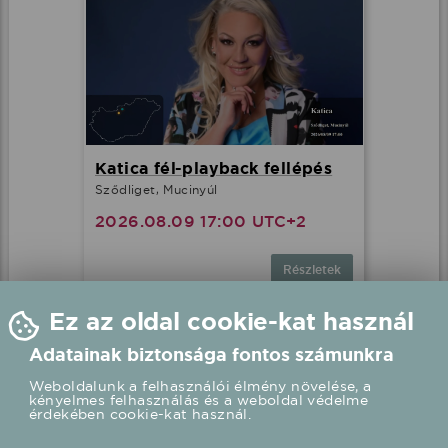
Katica fél-playback fellépés
Sződliget, Mucinyúl
2026.08.09 17:00 UTC+2
Részletek
Ez az oldal cookie-kat használ
Adatainak biztonsága fontos számunkra
Weboldalunk a felhasználói élmény növelése, a
kényelmes felhasználás és a weboldal védelme
érdekében cookie-kat használ.