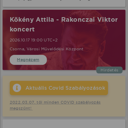
Kökény Attila - Rakonczai Viktor
koncert
2026.10.17 19:00 UTC+2
Csorna, Városi Művelődési Központ
Megnézem
Hirdetés
Aktuális Covid Szabályozások
2022.03.07. től minden COVID szabályozás
megszűnt!