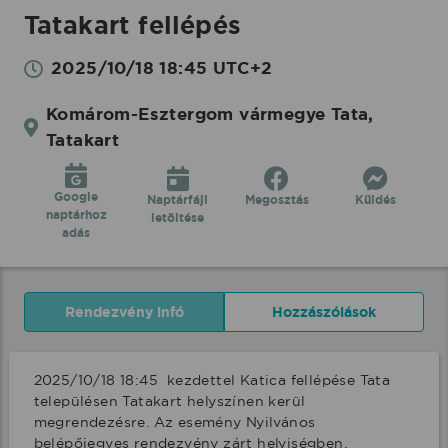
Tatakart fellépés
2025/10/18 18:45 UTC+2
Komárom-Esztergom vármegye Tata,
Tatakart
Google
Naptárfájl
Megosztás
Küldés
naptárhoz
letöltése
adás
Rendezvény infó
Hozzászólások
2025/10/18 18:45  kezdettel Katica fellépése Tata 
településen Tatakart helyszínen kerül 
megrendezésre. Az esemény Nyilvános 
belépőjegyes rendezvény zárt helyiségben.