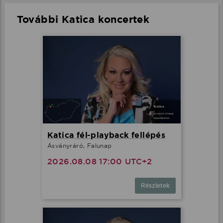
További Katica koncertek
Katica fél-playback fellépés
Ásványráró, Falunap
2026.08.08 17:00 UTC+2
Részletek