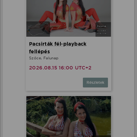
Pacsirták fél-playback
fellépés
Szőce, Falunap
2026.08.15 16:00 UTC+2
Részletek