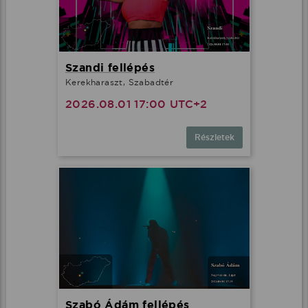
Szandi fellépés
Kerekharaszt, Szabadtér
2026.08.01 17:00 UTC+2
Részletek
Szabó Ádám fellépés