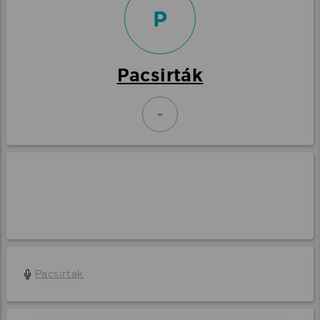
P
Pacsirták
-
Pacsirták