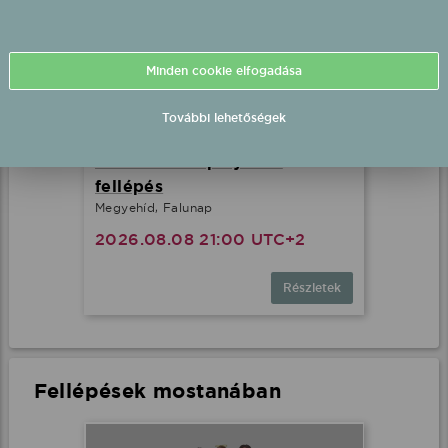
Minden cookie elfogadása
További lehetőségek
Pacsirták fél-playback
fellépés
Megyehíd, Falunap
2026.08.08 21:00 UTC+2
Részletek
Fellépések mostanában