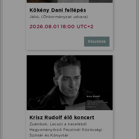
Kökény Dani fellépés
Jákó, (Önkormányzat udvara)
2026.08.01 18:00 UTC+2
Részletek
Krisz Rudolf élő koncert
Zsámbok, Lecsót a keceléből
Hagyományőrző Fesztivál Közösségi
Színtér és Könyvtár