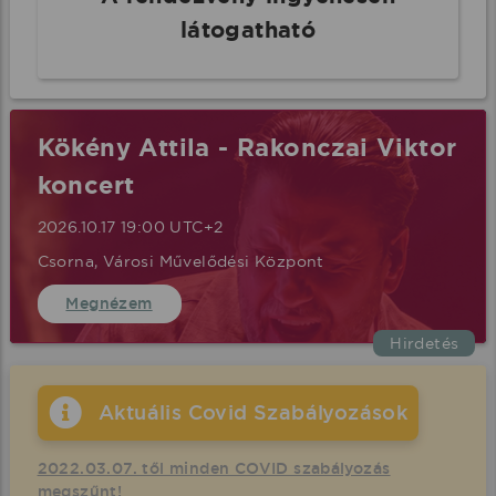
látogatható
Kökény Attila - Rakonczai Viktor
koncert
2026.10.17 19:00 UTC+2
Csorna, Városi Művelődési Központ
Megnézem
Hirdetés
Aktuális Covid Szabályozások
2022.03.07. től minden COVID szabályozás
megszűnt!