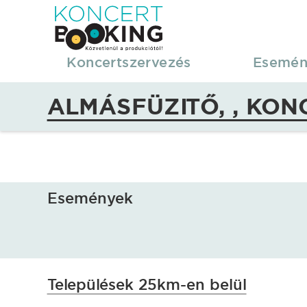
KoncertBooking
|
Koncertszervezés
Esemén
Koncertszervezés
ALMÁSFÜZITŐ, , KON
|
Almásfüzitő,
,
Események
koncertek,
fellépések
Települések 25km-en belül