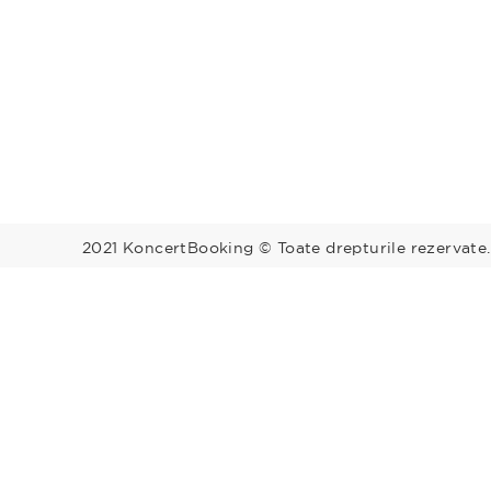
2021 KoncertBooking © Toate drepturile rezervate.
Megyék
Régiók
Bács-Kiskun
Baranya
Balaton
Békés
Borsod-Abaúj-
Közép-Du
Zemplén
Budapest
Csongrád
Észak-Alf