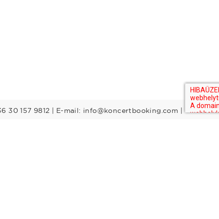
36 30 157 9812 | E-mail: info@koncertbooking.com |
Stílusok
Táncprodukciók
Gyerekműsorok
Műsorvezetők
DJ-k
Egyéb stílus
Rock
Tribute zenekarok
Youtuber