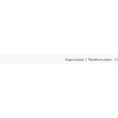
Kapcsolat | Telefonszám: +
Előadók
Dél-Dunántúl
Legtöbbet rendelt előadók
nántúl
Budapest-Közép-
Dunavidék
öld
Nyugat-Dunántúl