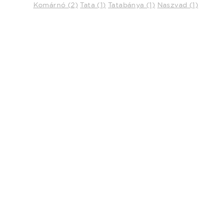
Komárnó (2)
Tata (1)
Tatabánya (1)
Naszvad (1)
Ez az
Adatain
Weboldalu
weboldal 