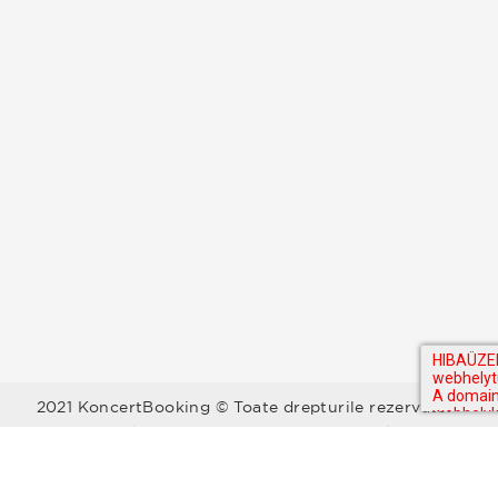
2021 KoncertBooking © Toate drepturile rezervate.
Kapcsolat | Telefonszám: +36 30 157 9812 | E-mail:
info@koncertbooking.com |