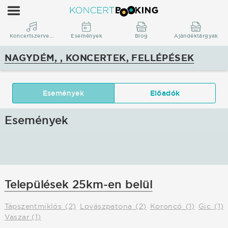
KoncertBooking
|
Koncertszervezés
Koncertszervezés
Események
Blog
Ajándéktárgyak
|
NAGYDÉM, , KONCERTEK, FELLÉPÉSEK
Nagydém,
,
koncertek,
Események
Előadók
fellépések
Események
Települések 25km-en belül
Tápszentmiklós (2)
Lovászpatona (2)
Koroncó (1)
Gic (1)
Vaszar (1)